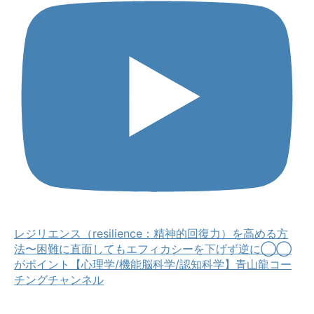
レジリエンス（resilience：精神的回復力）を高める方
法〜困難に直面してもエフィカシーを下げず逆に◯◯
がポイント【心理学/機能脳科学/認知科学】青山龍コー
チングチャンネル