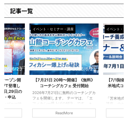
記事一覧
イベント・セミナー・講座
イベント・セ
2026/6/23
2026/6/23
IEオープン開
【7月21日 20時〜開催】《無料》
【7/1開
間FT登壇し
コーチングカフェ 受付開始
米地式コー
27日,29日の
2026年7月21日に無料のコーチングカ
開催・申込
フェを開催します。 テーマは、「エ
「苫米地式
フィカシー爆上げの秘訣」です。 ※
講座」のセ
Eディプロマ認
無料でご参加いただけますが、事前の
ン開催しま
ァシリテータ
ReadMore
申し込みが必要です。※ リアルタイム
変したい方
★現在申込受
参加できない方向けに、後日録画配信
中を飛び回
ーターが登壇
コース（有料）もございます。
めたい方な
はこちら↓