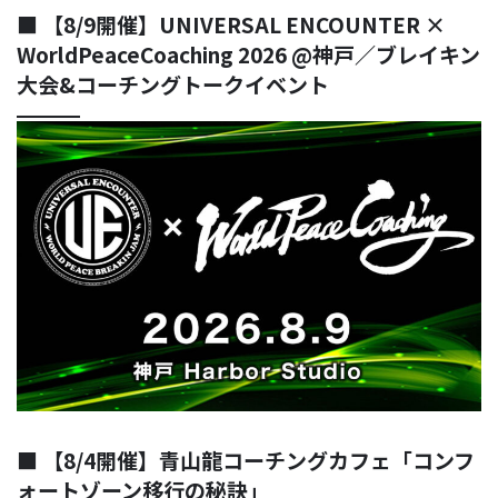
習になりますが、我々のマイ
ている世界がズレていると、
■ 【8/9開催】UNIVERSAL ENCOUNTER ×
ンドはWant toであればとんで
ここに不協和を感じるわけで
もないパフォーマンスを発揮
す。これがまさに認知的不協
WorldPeaceCoaching 2026 @神戸／ブレイキン
します。 しかし、Have ...
和です。 ゲシュタルトは一つ
大会&コーチングトークイベント
しか維持できない 我々のマイ
ンドの ...
■ 【8/4開催】青山龍コーチングカフェ「コンフ
ォートゾーン移行の秘訣」