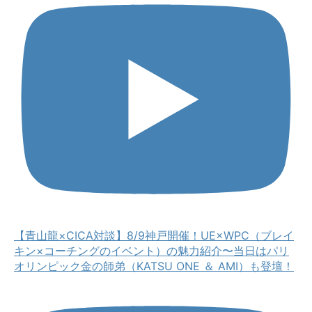
【青山龍×CICA対談】8/9神戸開催！UE×WPC（ブレイ
キン×コーチングのイベント）の魅力紹介〜当日はパリ
オリンピック金の師弟（KATSU ONE ＆ AMI）も登壇！