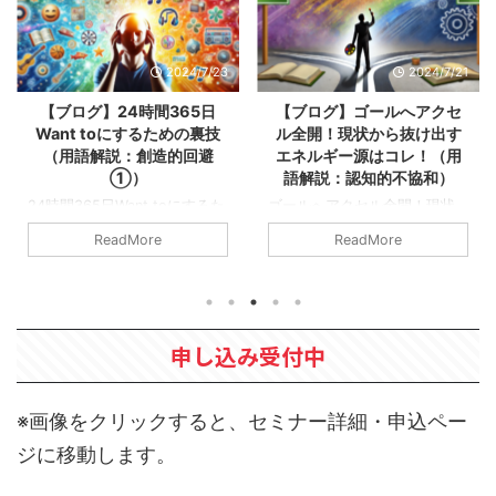
2024/7/23
2024/7/21
【ブログ】24時間365日
【ブログ】ゴールへアクセ
Want toにするための裏技
ル全開！現状から抜け出す
（用語解説：創造的回避
エネルギー源はコレ！（用
①）
語解説：認知的不協和）
24時間365日Want toにするた
ゴールへアクセル全開！現状
めの裏技（用語解説：創造的
から抜け出すエネルギー源は
ReadMore
ReadMore
回避①） 今回の用語解説シリ
コレ！（用語解説：認知的不
ーズは「創造的回避」という
協和） 今回の用語解説シリー
テーマでお話ししてみたいと
ズは「認知的不協和」につい
思います。 創造的回避とは何
てお話ししたいと思います。
か？ 我々の脳には「創造的回
認知的不協和とは？ この言葉
申し込み受付中
避」という機能があります。
を聞いたことがある方も多い
これは、想像的に、クリエイ
と思いますし、『コンフォー
ティブに物事を回避してい
トゾーンの作り方』を読んで
く、逃避していくということ
いただいてもいいかな思いま
※画像をクリックすると、セミナー詳細・申込ペー
です。 Want to、Have toの話
す。 認知的不協和ですが、
ジに移動します。
を以前からしていますので、
我々が内面で認識している世
なんとなく知っている方は復
界と、実際に目の前に広がっ