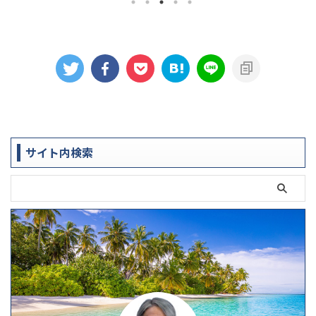
興味のある
:30-
しましょう。
:30-23:00
チング認定
:00 8月29日
以下からご
PIEは、4日間で
るプログラムで
の開催のた
ことが可能で
 ...
サイト内検索