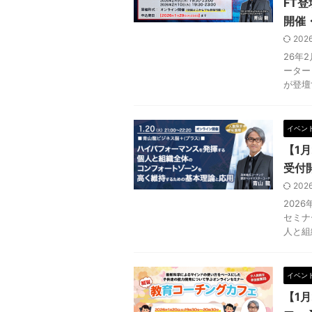
FT登
開催
202
26年
ーター
が登壇す
イベン
【1
受付
202
2026
セミナ
人と組
イベン
【1