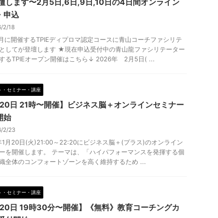
壇します〜2月5日,6日,9日,10日の4日間オンライン
・申込
6/2/18
2月に開催するTPIEディプロマ認定コースに青山コーチファシリテ
としてが登壇します ★現在申込受付中の青山龍ファシリテーター
るTPIEオープン開催はこちら↓ 2026年 2月5日( ...
ト・セミナー・講座
月20日 21時〜開催】ビジネス脳＋オンラインセミナー
開始
6/2/23
年1月20日(火)21:00～22:20にビジネス脳＋(プラス)のオンライン
ーを開催します。 テーマは、「ハイパフォーマンスを発揮する個
織全体のコンフォートゾーンを高く維持するため ...
ト・セミナー・講座
月20日 19時30分〜開催】《無料》教育コーチングカ