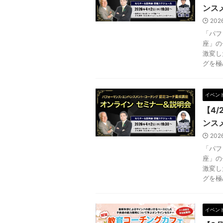
ンス
202
「パフ
座」の
激変し
グを極め
イベン
【4
ンス
202
「パフ
座」の
激変し
グを極め
イベン