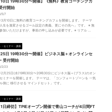
月10日 19時30分〜開催】《無料》教育コーチングカ
 受付開始
6/5/7
6年3月10日に無料の教育コーチングカフェを開催します。 テーマ
人生を激変させるゴール設定の奥義、更にその先へ」です。 ※ 無
参加いただけますが、事前の申し込みが必要です。※ リアル ...
ト・セミナー・講座
月25日 19時30分〜開催】ビジネス脳＋オンラインセ
ー 受付開始
6/2/23
6年2月25日(水)19時30分〜20時30分にビジネス脳＋(プラス)のオン
セミナーを開催します。 テーマは、「コンフォートゾーンを 一気
ル側に 移行させる マインドセット」です。
ト・セミナー・講座
月1日締切】TPIEオープン開催で青山コーチが4日間FT