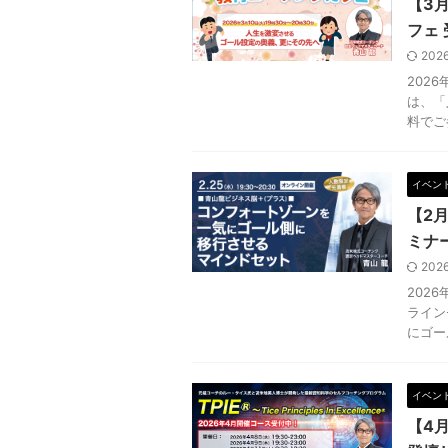
【3
フェ
202
202
は、「
料でご
イベン
【2
ミナ
202
202
ライン
にゴー
イベン
【4