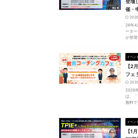
登壇し
催・
202
26年
ーター
が登壇す
イベン
【2
フェ
202
202
は、「
無料で
イベン
【1