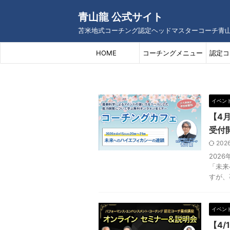
青山龍 公式サイト
苫米地式コーチング認定ヘッドマスターコーチ青
HOME
コーチングメニュー
認定コ
イベン
【4
受付
202
202
「未来
すが、
イベン
【4