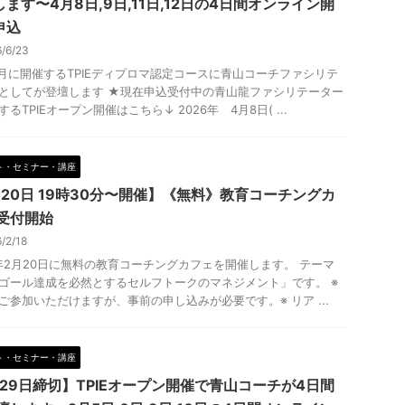
ます〜4月8日,9日,11日,12日の4日間オンライン開
申込
6/6/23
4月に開催するTPIEディプロマ認定コースに青山コーチファシリテ
としてが登壇します ★現在申込受付中の青山龍ファシリテーター
るTPIEオープン開催はこちら↓ 2026年 4月8日( ...
ト・セミナー・講座
月20日 19時30分〜開催】《無料》教育コーチングカ
 受付開始
6/2/18
6年2月20日に無料の教育コーチングカフェを開催します。 テーマ
ゴール達成を必然とするセルフトークのマネジメント」です。 ※
ご参加いただけますが、事前の申し込みが必要です。※ リア ...
ト・セミナー・講座
月29日締切】TPIEオープン開催で青山コーチが4日間