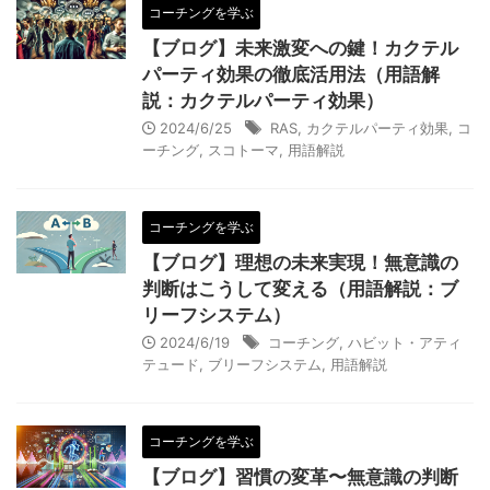
コーチングを学ぶ
【ブログ】未来激変への鍵！カクテル
パーティ効果の徹底活用法（用語解
説：カクテルパーティ効果）
2024/6/25
RAS
,
カクテルパーティ効果
,
コ
ーチング
,
スコトーマ
,
用語解説
コーチングを学ぶ
【ブログ】理想の未来実現！無意識の
判断はこうして変える（用語解説：ブ
リーフシステム）
2024/6/19
コーチング
,
ハビット・アティ
テュード
,
ブリーフシステム
,
用語解説
コーチングを学ぶ
【ブログ】習慣の変革〜無意識の判断