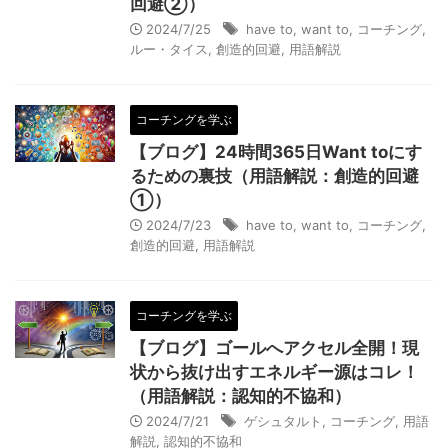
回避②）
2024/7/25
have to
,
want to
,
コーチング
,
ルー・タイス
,
創造的回避
,
用語解説
コーチングを学ぶ
【ブログ】24時間365日Want toにす
るための裏技（用語解説：創造的回避
①）
2024/7/23
have to
,
want to
,
コーチング
,
創造的回避
,
用語解説
コーチングを学ぶ
【ブログ】ゴールへアクセル全開！現
状から抜け出すエネルギー源はコレ！
（用語解説：認知的不協和）
2024/7/21
ゲシュタルト
,
コーチング
,
用語
解説
,
認知的不協和