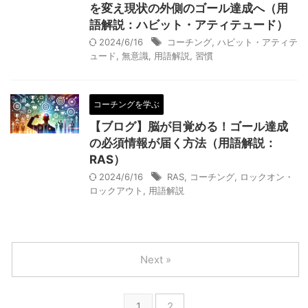
を変え現状の外側のゴール達成へ（用
語解説：ハビット・アティテュード）
2024/6/16
コーチング
,
ハビット・アティテ
ュード
,
無意識
,
用語解説
,
習慣
コーチングを学ぶ
【ブログ】脳が目覚める！ゴール達成
の必須情報が届く方法（用語解説：
RAS）
2024/6/16
RAS
,
コーチング
,
ロックオン・
ロックアウト
,
用語解説
Next »
1
2