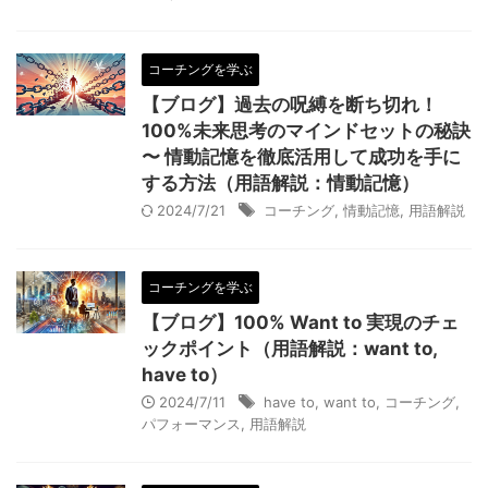
コーチングを学ぶ
【ブログ】過去の呪縛を断ち切れ！
100%未来思考のマインドセットの秘訣
〜 情動記憶を徹底活用して成功を手に
する方法（用語解説：情動記憶）
2024/7/21
コーチング
,
情動記憶
,
用語解説
コーチングを学ぶ
【ブログ】100% Want to 実現のチェ
ックポイント（用語解説：want to,
have to）
2024/7/11
have to
,
want to
,
コーチング
,
パフォーマンス
,
用語解説