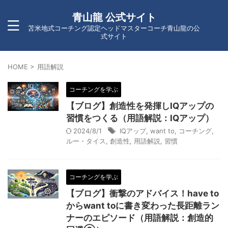
青山龍 公式サイト
苫米地式コーチング認定ヘッドマスターコーチ青山龍の公
式サイト
HOME
>
用語解説
コーチングを学ぶ
【ブログ】創造性を発揮しIQアップの
習慣をつくる（用語解説：IQアップ）
2024/8/1
IQアップ
,
want to
,
コーチング
,
ルー・タイス
,
創造性
,
用語解説
,
習慣
コーチングを学ぶ
【ブログ】衝撃のアドバイス！have to
からwant toに書き変わった長距離ラン
ナーのエピソード（用語解説：創造的