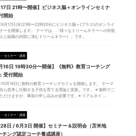
月17日 21時〜開催】ビジネス脳＋オンラインセミナ
受付開始
5年9月17日(水)21時〜22時20分にビジネス脳＋(プラス)のオンライ
ナーを開催します。 テーマは、「様々なドリームキラーへの対処
人と組織の内部に潜むドリームキラー）」です。
ト・セミナー・講座
0月16日 19時30分〜開催】《無料》教育コーチング
ェ 受付開始
5年10月16日に無料の教育コーチングカフェを開催します。 テーマ
自ら思考し行動する子供を育てる理論と実践」です。 ※ 無料でご
ただけますが、事前の申し込みが必要です。※ リアルタイ ...
ト・セミナー・講座
28日 / 6月3日 開催】セミナー＆説明会（苫米地
ーチング認定コーチ養成講座）