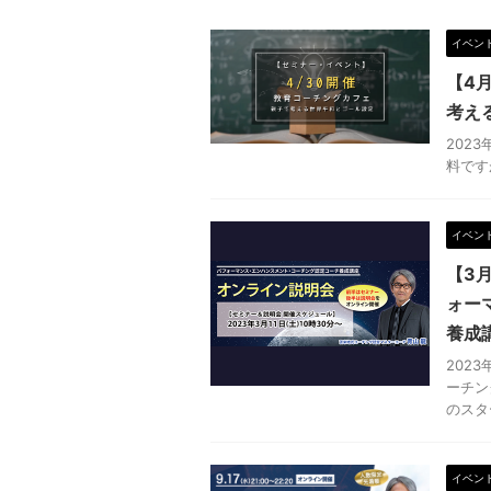
イベン
【4
考え
202
料です
イベン
【3
ォー
養成
202
ーチン
のスター
イベン