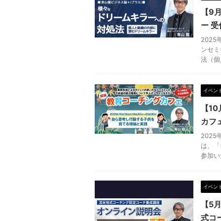
【9
ー 
202
ンセミ
法（個
イベン
【1
カフ
202
は、「
参加い
イベン
【5月
式コ